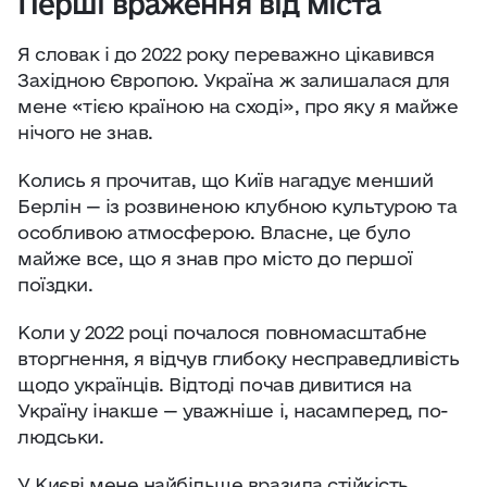
Перші враження від міста
Я словак і до 2022 року переважно цікавився
Західною Європою. Україна ж залишалася для
мене «тією країною на сході», про яку я майже
нічого не знав.
Колись я прочитав, що Київ нагадує менший
Берлін — із розвиненою клубною культурою та
особливою атмосферою. Власне, це було
майже все, що я знав про місто до першої
поїздки.
Коли у 2022 році почалося повномасштабне
вторгнення, я відчув глибоку несправедливість
щодо українців. Відтоді почав дивитися на
Україну інакше — уважніше і, насамперед, по-
людськи.
У Києві мене найбільше вразила стійкість