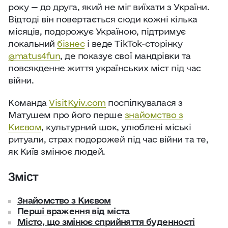
року — до друга, який не міг виїхати з України.
Відтоді він повертається сюди кожні кілька
місяців, подорожує Україною, підтримує
локальний
бізнес
і веде TikTok-сторінку
@matus4fun
, де показує свої мандрівки та
повсякденне життя українських міст під час
війни.
Команда
VisitKyiv.com
поспілкувалася з
Матушем про його перше
знайомство з
Києвом
, культурний шок, улюблені міські
ритуали, страх подорожей під час війни та те,
як Київ змінює людей.
Зміст
Знайомство з Києвом
Перші враження від міста
Місто, що змінює сприйняття буденності