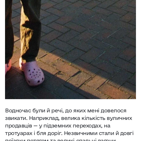
Водночас були й речі, до яких мені довелося
звикати. Наприклад, велика кількість вуличних
продавців — у підземних переходах, на
тротуарах і бля доріг. Незвичними стали й довгі
поїздки потягом та великі спальні вагони