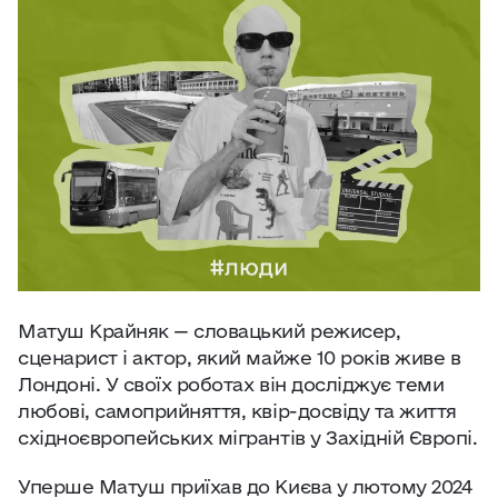
Практичні поради
Джерело:
openweathermap.org
Про нас
Співпраця
Київ сьогодні
Робота і бізнес
Матуш Крайняк — словацький режисер,
Найкращі готелі, ресторани та визначні
сценарист і актор, який майже 10 років живе в
місця Києва
Лондоні. У своїх роботах він досліджує теми
любові, самоприйняття, квір-досвіду та життя
східноєвропейських мігрантів у Західній Європі.
Уперше Матуш приїхав до Києва у лютому 2024