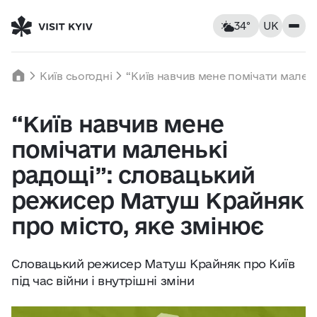
34°
UK
Київ, Україна
П'ятниця
Київ сьогодні
“Київ навчив мене помічати мален
34
°C
|
°F
“Київ навчив мене
Заклади
помічати маленькі
Відчувається як: 36°C
Вітер: 6 км/год
Вологість: 40%
Помешкання
радощі”: словацький
режисер Матуш Крайняк
Пам’ятки
про місто, яке змінює
Пт
7
Сб
8
Нд
9
Розваги
Словацький режисер Матуш Крайняк про Київ
21° — 34°
17° — 20°
13° — 25
під час війни і внутрішні зміни
Екскурсії та маршрути