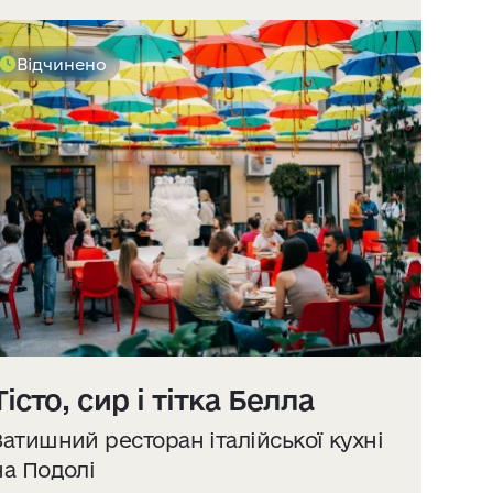
Відчинено
Тісто, сир і тітка Белла
Затишний ресторан італійської кухні
на Подолі