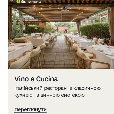
Джерело:
openweathermap.org
Відчинено
Vino e Cucina
Італійський ресторан із класичною
кухнею та винною енотекою
Переглянути