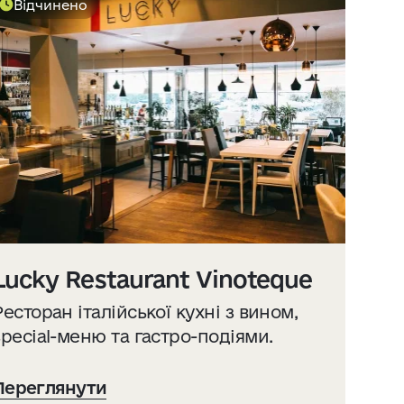
Відчинено
Lucky Restaurant Vinoteque
Ресторан італійської кухні з вином,
special-меню та гастро-подіями.
Переглянути