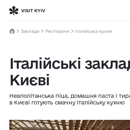
Ласкаво просимо
Київ, Україна
Неділя
Заклади
Ресторани
Італійська кухня
23
°C
|
°F
до Києва
Італійські закла
Про нас
Співпраця
Київ сьогодні
Києві
Робота і бізнес
Нд
9
Пн
10
Найкращі готелі, ресторани та
визначні місця Києва
Неаполітанська піца, домашня паста і тир
в Києві готують смачну італійську кухню
18° — 25°
15° — 30°