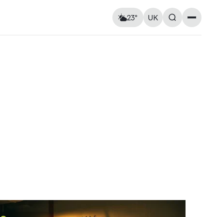
23°
UK
Пам’ятки
Відчувається як: 23°C
Вітер: 5 км/год
Церкви та собори
Вологість: 54%
Архітектура
Вулиці та площі
Мурали
Пам’ятники
ршрути
Практичні поради
Повітряна тривога
Чт
13
Пт
14
Карта укриттів
ь на
Метро Києва
Корисні застосунки для
13° — 24°
13° — 21°
та пам’ять
туристів
нка
Правила в’їзду до України