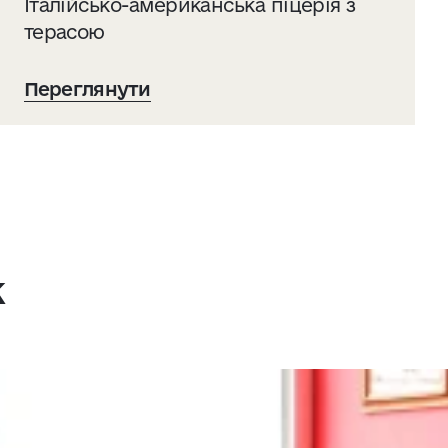
Італійсько-американська піцерія з
терасою
Переглянути
ж