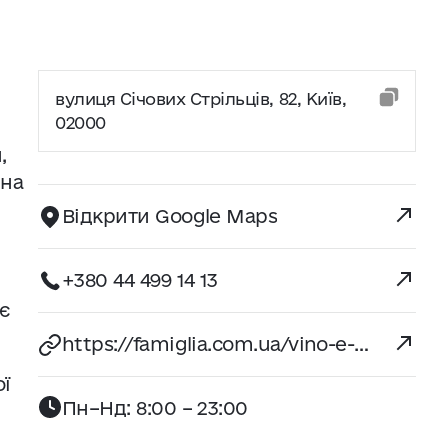
вулиця Січових Стрільців, 82, Київ,
02000
,
ина
Відкрити Google Maps
+380 44 499 14 13
ює
https://famiglia.com.ua/vino-e-cucina/
ої
Пн–Нд: 8:00 – 23:00