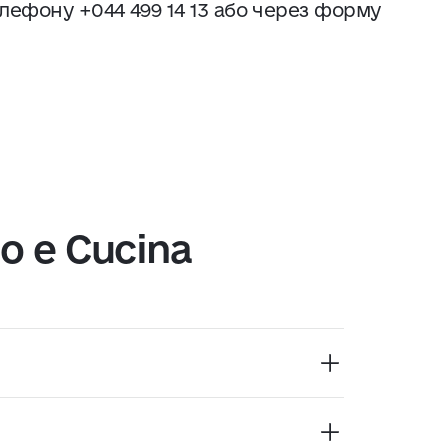
ефону +044 499 14 13 або через форму
o e Cucina
йської кухні. У меню — паста ручної
ипасті, сири, страви з м’яса й риби, а