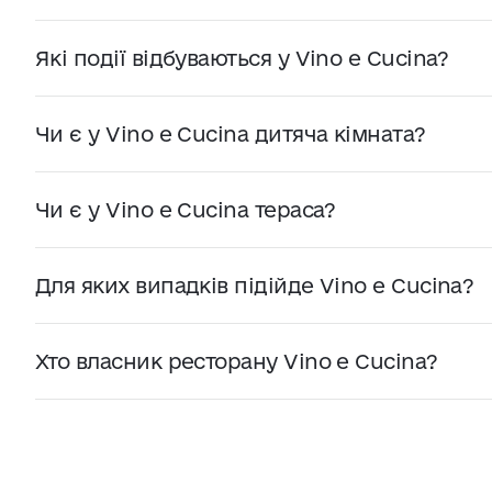
Так, ресторан Vino e Cucina має власну енотеку.
різних країн світу, а також шампанське, ігристі 
Які події відбуваються у Vino e Cucina?
У Vino e Cucina проводять дегустації вин та дегус
проходять в енотеці на цокольному поверсі рес
Чи є у Vino e Cucina дитяча кімната?
Так, у Vino e Cucina є дитячі ігрові зони в залі т
проводять арт-сесії з аніматорами та майстер-к
Чи є у Vino e Cucina тераса?
Так, у теплу пору року в ресторані Vino e Cucina
на терасі краще уточнювати під час бронювання
Для яких випадків підійде Vino e Cucina?
Vino e Cucina підійде для вечері з друзями, сім
або святкування.
Хто власник ресторану Vino e Cucina?
Vino e Cucina входить до ресторанної групи
La F
Бейлін. До групи також належать “
Vero Vero
”, “
Х
того, компанія має власний корнер на
Kyiv Food
обслуговування.