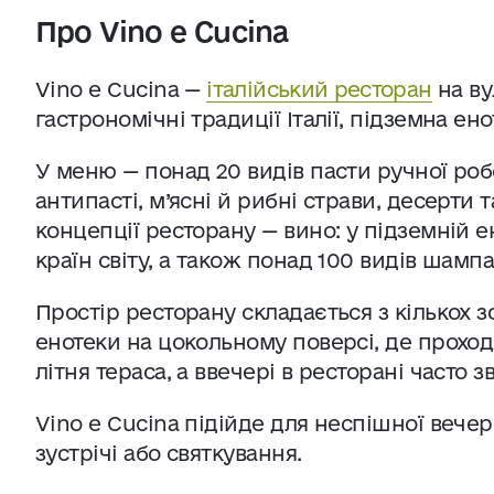
Про Vino e Cucina
Vino e Cucina —
італійський ресторан
на ву
гастрономічні традиції Італії, підземна ен
У меню — понад 20 видів пасти ручної робот
антипасті, м’ясні й рибні страви, десерти 
концепції ресторану — вино: у підземній е
країн світу, а також понад 100 видів шампа
Простір ресторану складається з кількох зо
енотеки на цокольному поверсі, де проход
літня тераса, а ввечері в ресторані часто 
Vino e Cucina підійде для неспішної вече
зустрічі або святкування.