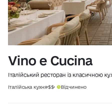
Джерело:
openweathermap.org
Vino e Cucina
Італійський ресторан із класичною к
Італійська кухня
$$
Відчинено