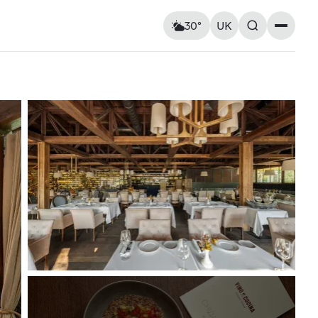
30°
UK
Пам’ятки
Відчувається як: 31°C
Вітер: 9 км/год
Церкви та собори
Вологість: 51%
Архітектура
Вулиці та площі
Мурали
Пам’ятники
ршрути
Практичні поради
Повітряна тривога
Вт
11
Ср
12
Карта укриттів
ь на
Метро Києва
Корисні застосунки для
17° — 34°
15° — 25°
та пам’ять
туристів
нка
Правила в’їзду до України