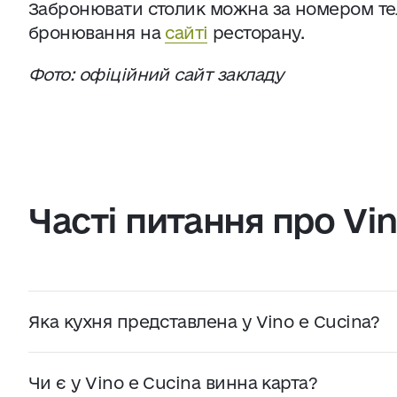
Забронювати столик можна за номером тел
бронювання на
сайті
ресторану.
Фото: офіційний сайт закладу
Часті питання про Vin
Яка кухня представлена у Vino e Cucina?
У Vino e Cucina готують страви традиційної італі
роботи, неаполітанська піца з дров’яної печі, ант
Чи є у Vino e Cucina винна карта?
також десерти.