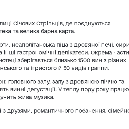
лиці Січових Стрільців, де поєднуються
отека та велика барна карта.
и, неаполітанська піца з дров’яної печі, сири
та інші гастрономічні делікатеси. Окрема част
нотеці зберігається близько 1500 вин з різних
нського та ігристого й 50 видів граппи.
н: головного залу, залу з дров’яною піччю та
ять винні дегустації. У теплу пору року прац
звучить жива музика.
рі з друзями, романтичного побачення, сімейн