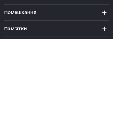
Помешкання
Пам’ятки
Розваги
Екскурсії Та Маршрути
Практичні Поради
Політика
Умови
Мапа
конфіденційності
користування
сайту
© 2026 Visit Kyiv. Усі права захищено
Напишіть нам