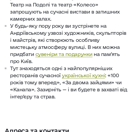
Театр на Подолі та театр «Колесо»
запрошують на сучасні вистави в затишних
камерних залах.
У будь-яку пору року ви зустрінете на
Андріївському узвозі художників, скульпторів
і майстрів, які створюють особливу
мистецьку атмосферу вулиці. В них можна
придбати
сувеніри та подарунки
на пам’ять
про Київ.
Тут знаходяться одні з найпопулярніших
ресторанів сучасної
української кухні
: «100
років тому вперед», «За двома зайцями» чи
«Канапа». Зазирніть — і ви будете в захваті від
інтер’єру та страв.
Адреса та контакти