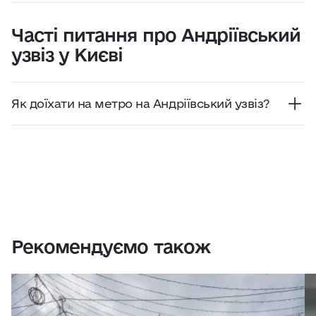
Часті питання про Андріївський
узвіз у Києві
Як доїхати на метро на Андріївський узвіз?
Найзручніше дістатися синьою гілкою метро –
станція «Контрактова площа», щоб підійматися
вгору, або станція «Поштова площа» з
переходом на фунікулер. Також можна доїхати
зеленою гілкою (станція «Золоті ворота») і
спуститися вниз від Володимирської вулиці.
Рекомендуємо також