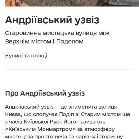
Практичні поради
Джерело:
openweathermap.org
Андріївський узвіз
Про нас
Старовинна мистецька вулиця між
Співпраця
Верхнім містом і Подолом
Вулиці та площі
Київ сьогодні
Робота і бізнес
Про Андріївський узвіз
Найкращі готелі, ресторани та визначні
місця Києва
Андріївський узвіз — це знаменита вулиця
Києва, що сполучає Поділ зі Старим містом ще
з часів Київської Русі. Його називають
«Київським Монмартром» за атмосферу
мистецтва просто неба та чарівну історичну