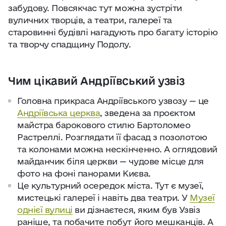
забудову. Повсякчас тут можна зустріти
вуличних творців, а театри, галереї та
старовинні будівлі нагадують про багату історію
та творчу спадщину Подолу.
Чим цікавий Андріївський узвіз
Головна прикраса Андріївського узвозу — це
Андріївська церква
, зведена за проєктом
майстра барокового стилю Бартоломео
Растреллі. Розглядати її фасад з позолотою
та колонами можна нескінченно. А оглядовий
майданчик біля церкви — чудове місце для
фото на фоні панорами Києва.
Це культурний осередок міста. Тут є музеї,
мистецькі галереї і навіть два театри. У
Музеї
однієї вулиці
ви дізнаєтеся, яким був Узвіз
раніше, та побачите побут його мешканців. А