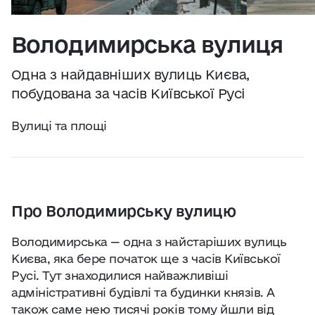
Практичні поради
Джерело:
openweathermap.org
Володимирська вулиця
Про нас
Одна з найдавніших вулиць Києва,
Співпраця
побудована за часів Київської Русі
Вулиці та площі
Київ сьогодні
Робота і бізнес
Про Володимирську вулицю
Найкращі готелі, ресторани та визначні
місця Києва
Володимирська — одна з найстаріших вулиць
Києва, яка бере початок ще з часів Київської
Русі. Тут знаходилися найважливіші
адміністративні будівлі та будинки князів. А
також саме нею тисячі років тому йшли від