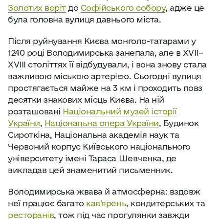
Золотих воріт
до
Софійського собору
, адже це
була головна вулиця давнього міста.
Після руйнування Києва монголо-татарами у
1240 році Володимирська занепала, але в XVII–
XVIII століттях її відбудували, і вона знову стала
важливою міською артерією. Сьогодні вулиця
простягається майже на 3 км і проходить повз
десятки знакових місць Києва. На ній
розташовані
Національний музей історії
України
,
Національна опера України
, Будинок
Сироткіна, Національна академія наук та
Червоний корпус Київського національного
університету імені Тараса Шевченка, де
викладав цей знаменитий письменник.
Володимирська жвава й атмосферна: вздовж
неї працює багато
кав’ярень
, кондитерських та
ресторанів
, тож під час прогулянки завжди