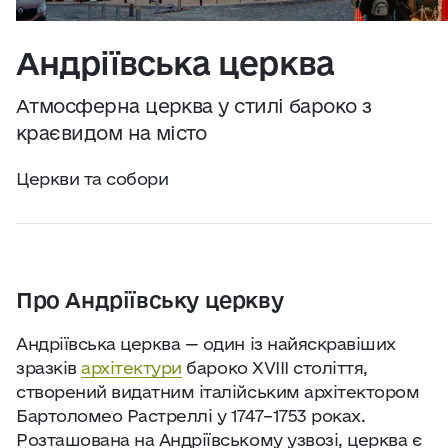
Практичні поради
Джерело:
openweathermap.org
Андріївська церква
Про нас
Атмосферна церква у стилі бароко з
Співпраця
краєвидом на місто
Церкви та собори
Київ сьогодні
Робота і бізнес
Про Андріївську церкву
Найкращі готелі, ресторани та визначні
місця Києва
Андріївська церква — один із найяскравіших
зразків
архітектури
бароко XVIII століття,
створений видатним італійським архітектором
Бартоломео Растреллі у 1747–1753 роках.
Розташована на Андріївському узвозі, церква є