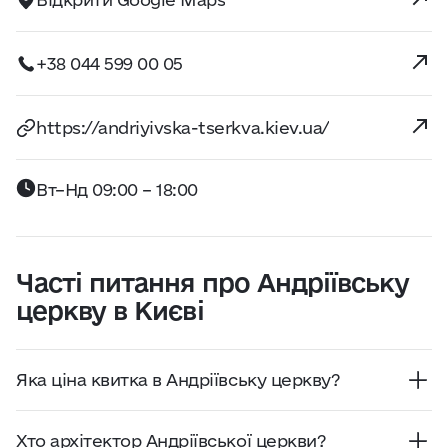
+38 044 599 00 05
https://andriyivska-tserkva.kiev.ua/
Вт–Нд 09:00 – 18:00
Часті питання про Андріївську
церкву в Києві
Яка ціна квитка в Андріївську церкву?
Вартість входу становить 100 грн для дорослих
та 50 грн для школярів і студентів.
Хто архітектор Андріївської церкви?