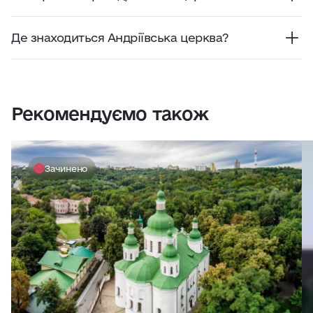
Архітектором Андріївської церкви є видатний
італійський архітектор Бартоломео Растреллі.
Де знаходиться Андріївська церква?
Андріїська церква розташована у Подільському
районі Києва за адресою Андріївський узвіз, 23.
Рекомендуємо також
Зачинено