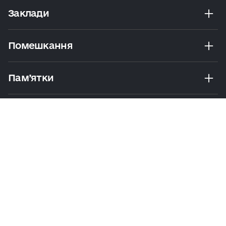
Заклади
Помешкання
Пам’ятки
Розваги
Екскурсії Та Маршрути
Практичні Поради
Політика
Умови
Мапа
конфіденційності
користування
сайту
© 2026 Visit Kyiv. Усі права захищено