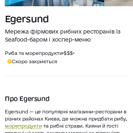
Практичні поради
Джерело:
openweathermap.org
Egersund
Про нас
Мережа фірмових рибних ресторанів із
Співпраця
Seafood-баром і хоспер-меню
Риба та морепродукти
$$$
Київ сьогодні
Скоро закриється
Робота і бізнес
Найкращі готелі, ресторани та визначні
місця Києва
Про Egersund
Egersund — це популярні магазини-ресторани в
різних районах Києва, де можна придбати рибу,
морепродукти
та рибні страви. Кияни й гості
столиці цінують заклади мережі за відданість