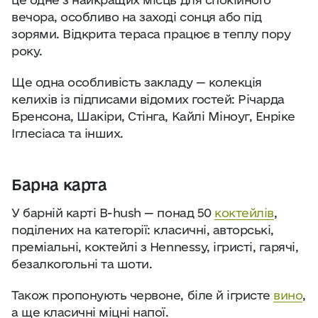
вечора, особливо на заході сонця або під
зорями. Відкрита тераса працює в теплу пору
року.
Ще одна особливість закладу — колекція
келихів із підписами відомих гостей: Річарда
Бренсона, Шакіри, Стінга, Кайлі Міноуг, Енріке
Іглесіаса та інших.
Барна карта
У барній карті B-hush — понад 50
коктейлів
,
поділених на категорії: класичні, авторські,
преміальні, коктейлі з Hennessy, ігристі, гарячі,
безалкогольні та шоти.
Також пропонують червоне, біле й ігристе
вино
,
а ще класичні міцні напої.