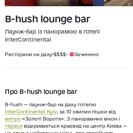
Практичні поради
Джерело:
openweathermap.org
B-hush lounge bar
Про нас
Лаунж-бар із панорамою в готелі
Співпраця
InterContinental
Ресторани на даху
$$$$
Зачинено
Київ сьогодні
Робота і бізнес
Найкращі готелі, ресторани та визначні
Про B-hush lounge bar
місця Києва
B-hush — лаунж-бар на даху готелю
InterContinental Kyiv
, за 10 хвилин пішки від
метро
«Золоті Ворота». З панорамних вікон і
тераси
відкривається краєвид на центр Києва —
це одне з найкращих місць для спокійного