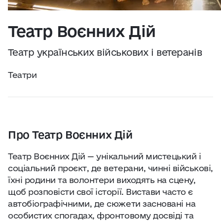
Практичні поради
Джерело:
openweathermap.org
Театр Воєнних Дій
Про нас
Театр українських військових і ветеранів
Співпраця
Театри
Київ сьогодні
Робота і бізнес
Про Театр Воєнних Дій
Найкращі готелі, ресторани та визначні
Театр Воєнних Дій — унікальний мистецький і
місця Києва
соціальний проєкт, де ветерани, чинні військові,
їхні родини та волонтери виходять на сцену,
щоб розповісти свої історії. Вистави часто є
автобіографічними, де сюжети засновані на
особистих спогадах, фронтовому досвіді та