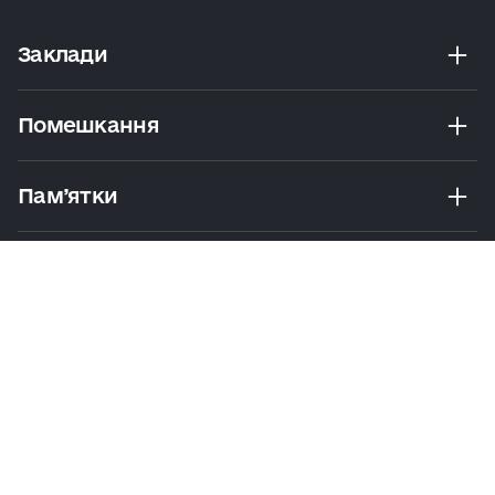
Заклади
Помешкання
Пам’ятки
Розваги
Екскурсії Та Маршрути
Практичні Поради
Політика
Умови
Мапа
конфіденційності
користування
сайту