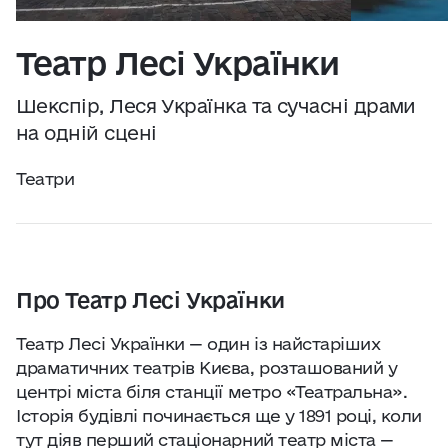
Практичні поради
Джерело:
openweathermap.org
Театр Лесі Українки
Про нас
Шекспір, Леся Українка та сучасні драми
Співпраця
на одній сцені
Театри
Київ сьогодні
Робота і бізнес
Про Театр Лесі Українки
Найкращі готелі, ресторани та визначні
місця Києва
Театр Лесі Українки — один із найстаріших
драматичних театрів Києва, розташований у
центрі міста біля станції метро «Театральна».
Історія будівлі починається ще у 1891 році, коли
тут діяв перший стаціонарний театр міста —