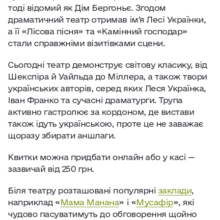
тоді відомий як Дім Бергоньє. Згодом
драматичний театр отримав ім’я Лесі Українки,
а її «Лісова пісня» та «Камінний господар»
стали справжніми візитівками сцени.
Сьогодні театр демонструє світову класику, від
Шекспіра й Уайльда до Міллера, а також твори
українських авторів, серед яких Леся Українка,
Іван Франко та сучасні драматурги. Трупа
активно гастролює за кордоном, де вистави
також ідуть українською, проте це не заважає
щоразу збирати аншлаги.
Квитки можна придбати онлайн або у касі —
зазвичай від 250 грн.
Біля театру розташовані популярні
заклади
,
наприклад «
Мама Манана
» і «
Мусафір
», які
чудово пасуватимуть до обговорення щойно