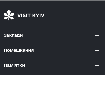
Заклади
Помешкання
Пам’ятки
Розваги
Екскурсії Та Маршрути