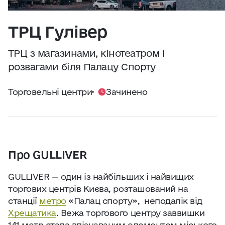
Практичні поради
Джерело:
openweathermap.org
ТРЦ Гулівер
Про нас
ТРЦ з магазинами, кінотеатром і
Співпраця
розвагами біля Палацу Спорту
Торговельні центри
Зачинено
Київ сьогодні
Робота і бізнес
Найкращі готелі, ресторани та визначні
Про GULLIVER
місця Києва
GULLIVER — один із найбільших і найвищих
торгових центрів Києва, розташований на
станції
метро
«Палац спорту», неподалік від
Хрещатика
. Вежа торгового центру заввишки
141 метр стала впізнаваним елементом міського