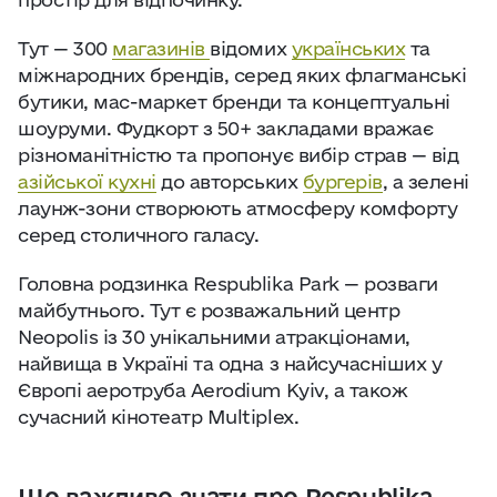
Тут — 300
магазинів
відомих
українських
та
міжнародних брендів, серед яких флагманські
бутики, мас-маркет бренди та концептуальні
шоуруми. Фудкорт з 50+ закладами вражає
різноманітністю та пропонує вибір страв — від
азійської кухні
до авторських
бургерів
, а зелені
лаунж-зони створюють атмосферу комфорту
серед столичного галасу.
Головна родзинка Respublika Park — розваги
майбутнього. Тут є розважальний центр
Neopolis із 30 унікальними атракціонами,
найвища в Україні та одна з найсучасніших у
Європі аеротруба Aerodium Kyiv, а також
сучасний кінотеатр Multiplex.