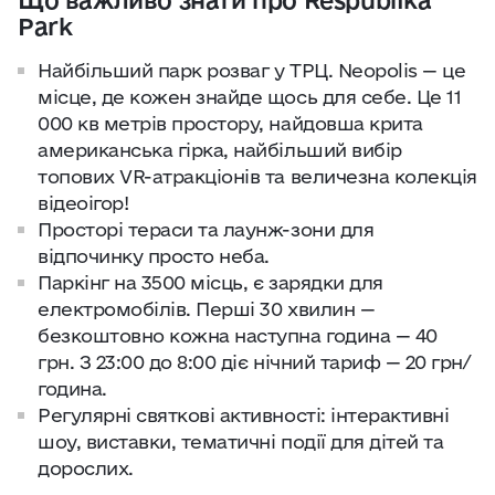
Що важливо знати про Respublika
Park
Найбільший парк розваг у ТРЦ. Neopolis — це
місце, де кожен знайде щось для себе. Це 11
000 кв метрів простору, найдовша крита
американська гірка, найбільший вибір
топових VR-атракціонів та величезна колекція
відеоігор!
Просторі тераси та лаунж-зони для
відпочинку просто неба.
Паркінг на 3500 місць, є зарядки для
електромобілів. Перші 30 хвилин —
безкоштовно кожна наступна година — 40
грн. З 23:00 до 8:00 діє нічний тариф — 20 грн/
година.
Регулярні святкові активності: інтерактивні
шоу, виставки, тематичні події для дітей та
дорослих.