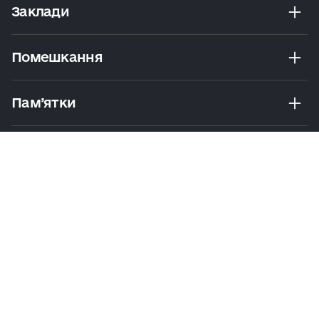
Заклади
Помешкання
Пам’ятки
Розваги
Екскурсії Та Маршрути
Практичні Поради
Політика
Умови
Мапа
конфіденційності
користування
сайту
© 2026 Visit Kyiv. Усі права захищено