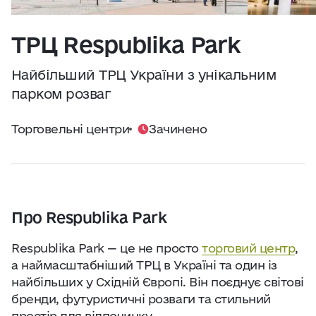
Практичні поради
Джерело:
openweathermap.org
ТРЦ Respublika Park
Про нас
Найбільший ТРЦ України з унікальним
Співпраця
парком розваг
Торговельні центри
Зачинено
Київ сьогодні
Робота і бізнес
Найкращі готелі, ресторани та визначні
Про Respublika Park
місця Києва
Respublika Park — це не просто
торговий центр
,
а наймасштабніший ТРЦ в Україні та один із
найбільших у Східній Європі. Він поєднує світові
бренди, футуристичні розваги та стильний
простір для відпочинку.