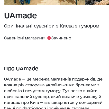
Практичні поради
Джерело:
openweathermap.org
UAmade
Про нас
Оригінальні сувеніри з Києва з гумором
Співпраця
Сувенірні магазини
Зачинено
Київ сьогодні
Робота і бізнес
Про UAmade
Найкращі готелі, ресторани та визначні
UAmade — це мережа магазинів подарунків, де
місця Києва
кожна річ створена українськими брендами з
любов’ю і почуттям гумору. Тут легко знайти
оригінальний сувенір, який викличе усмішку й
нагадає про Київ — від шкарпеток у консервній
банці до футболок з іронічними гаслами.