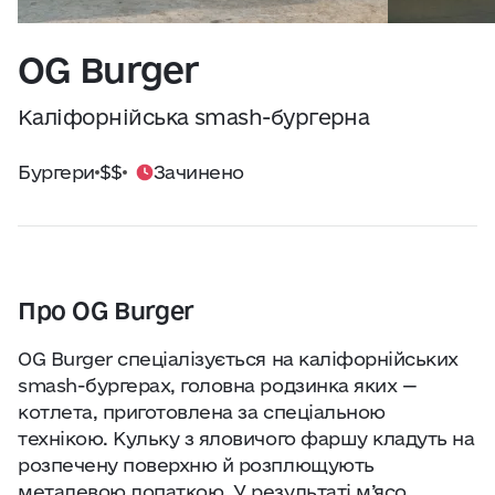
Практичні поради
Джерело:
openweathermap.org
OG Burger
Про нас
Каліфорнійська smash-бургерна
Співпраця
Бургери
$$
Зачинено
Київ сьогодні
Робота і бізнес
Про OG Burger
Найкращі готелі, ресторани та визначні
OG Burger спеціалізується на каліфорнійських
місця Києва
smash-бургерах, головна родзинка яких —
котлета, приготовлена за спеціальною
технікою. Кульку з яловичого фаршу кладуть на
розпечену поверхню й розплющують
металевою лопаткою. У результаті м’ясо