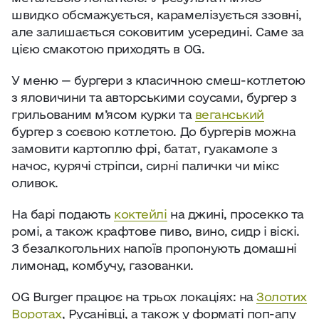
швидко обсмажується, карамелізується ззовні,
але залишається соковитим усередині. Саме за
цією смакотою приходять в OG.
У меню — бургери з класичною смеш-котлетою
з яловичини та авторськими соусами, бургер з
грильованим м’ясом курки та
веганський
бургер з соєвою котлетою. До бургерів можна
замовити картоплю фрі, батат, гуакамоле з
начос, курячі стріпси, сирні палички чи мікс
оливок.
На барі подають
коктейлі
на джині, просекко та
ромі, а також крафтове пиво, вино, сидр і віскі.
З безалкогольних напоїв пропонують домашні
лимонад, комбучу, газованки.
OG Burger працює на трьох локаціях: на
Золотих
Воротах
, Русанівці, а також у форматі поп-апу