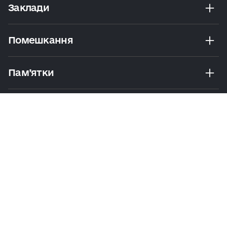
Заклади
Помешкання
Пам’ятки
Розваги
Екскурсії Та Маршрути
Практичні Поради
Політика
Умови
Мапа
конфіденційності
користування
сайту
© 2026 Visit Kyiv. Усі права захищено