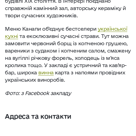
будівлі ХІХ століття. В інтер’єрі поєднано
справжній камінний зал, авторську кераміку й
твори сучасних художників.
Меню Канапи об’єднує бестселери
української
кухні
та ексклюзивні сучасні страви. Тут можна
замовити червоний борщ із копченою грушею,
вареники з судаком і копченим салом, смажену
на вугіллі річкову форель, холодець із м’яса
кролика тощо. У закладі є устричний та кав’яр-
бар, широка
винна
карта з напоями провідних
українських виноробів.
Фото: з Facebook закладу
Адреса та контакти