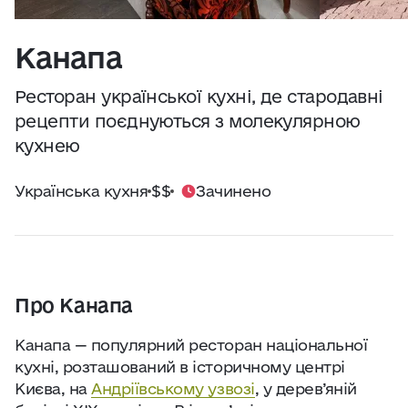
Практичні поради
Джерело:
openweathermap.org
Канапа
Про нас
Ресторан української кухні, де стародавні
Співпраця
рецепти поєднуються з молекулярною
кухнею
Київ сьогодні
Українська кухня
$$
Зачинено
Робота і бізнес
Найкращі готелі, ресторани та визначні
місця Києва
Про Канапа
Канапа — популярний ресторан національної
кухні, розташований в історичному центрі
Києва, на
Андріївському узвозі
, у дерев’яній