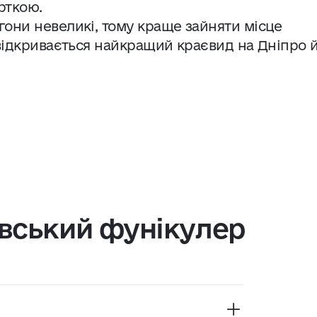
рткою.
агони невеликі, тому краще зайняти місце
и відкривається найкращий краєвид на Дніпро 
ївський фунікулер