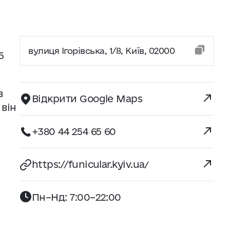
вулиця Ігорівська, 1/8, Київ, 02000
5
в
Відкрити Google Maps
 він
+380 44 254 65 60
https://funicular.kyiv.ua/
Пн–Нд: 7:00–22:00