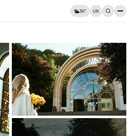
36°
UK
Пам’ятки
Відчувається як: 37°C
Вітер: 4 км/год
Церкви та собори
Вологість: 33%
Архітектура
Вулиці та площі
Мурали
Пам’ятники
ршрути
Практичні поради
Повітряна тривога
Вт
11
Ср
12
Карта укриттів
ь на
Метро Києва
Корисні застосунки для
18° — 34°
15° — 22°
та пам’ять
туристів
нка
Правила в’їзду до України