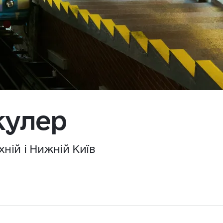
кулер
хній і Нижній Київ