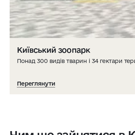
Київський зоопарк
Понад 300 видів тварин і 34 гектари тер
Переглянути
Чим ще зайнятися в К