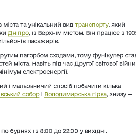
в міста та унікальний вид
транспорту
, який
чки
Дніпро
, із Верхнім містом. Він працює з 190
ільйонів пасажирів.
крутим пагорбом сходами, тому фунікулер ста
й міста. Навіть під час Другої світової війни
інімум електроенергії.
ий і мальовничий спосіб побачити кілька
вський собор
і
Володимирська гірка
, знизу —
о буднях і з 8:00 до 22:00 у вихідні.