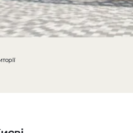
иторії
иєві