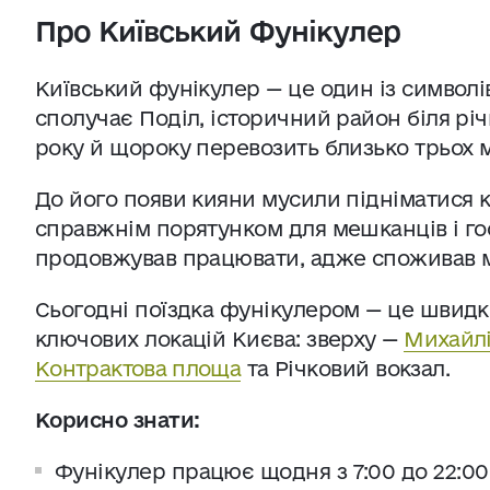
Про Київський Фунікулер
Київський фунікулер — це один із символі
сполучає Поділ, історичний район біля рі
року й щороку перевозить близько трьох м
До його появи кияни мусили підніматися 
справжнім порятунком для мешканців і госте
продовжував працювати, адже споживав м
Сьогодні поїздка фунікулером — це швидк
ключових локацій Києва: зверху —
Михайлі
Контрактова площа
та Річковий вокзал.
Корисно знати:
Фунікулер працює щодня з 7:00 до 22:00 п