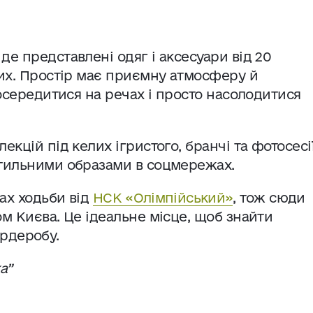
де представлені одяг і аксесуари від 20
вих. Простір має приємну атмосферу й
зосередитися на речах і просто насолодитися
кцій під келих ігристого, бранчі та фотосесії
стильними образами в соцмережах.
ах ходьби від
НСК «Олімпійський»
, тож сюди
ом Києва. Це ідеальне місце, щоб знайти
ардеробу.
а”