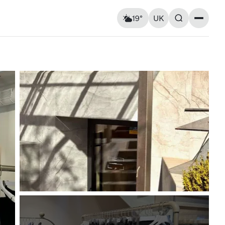
19°
UK
Пам’ятки
Відчувається як: 20°C
Вітер: 5 км/год
Церкви та собори
Вологість: 94%
Архітектура
Вулиці та площі
Мурали
Пам’ятники
ршрути
Практичні поради
Повітряна тривога
Ср
12
Чт
13
Карта укриттів
ь на
Метро Києва
Корисні застосунки для
14° — 24°
13° — 14°
та пам’ять
туристів
нка
Правила в’їзду до України