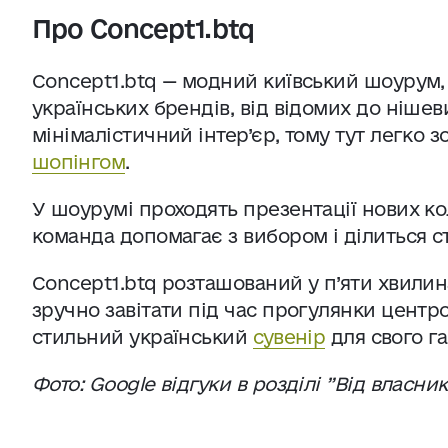
Про Concept1.btq
Concept1.btq — модний київський шоурум, 
українських брендів, від відомих до ніше
мінімалістичний інтер’єр, тому тут легко 
шопінгом
.
У шоурумі проходять презентації нових коле
команда допомагає з вибором і ділиться 
Concept1.btq розташований у п’яти хвилин
зручно завітати під час прогулянки центр
стильний український
сувенір
для свого г
Фото: Google відгуки в розділі ”Від власник