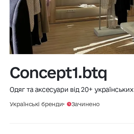
Джерело:
openweathermap.org
Concept1.btq
Одяг та аксесуари від 20+ українськи
Українські бренди
Зачинено