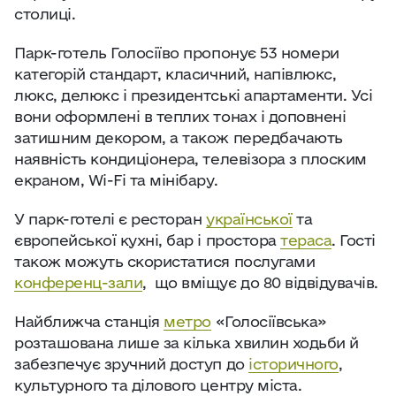
столиці.
Парк-готель Голосіїво пропонує 53 номери
категорій стандарт, класичний, напівлюкс,
люкс, делюкс і президентські апартаменти. Усі
вони оформлені в теплих тонах і доповнені
затишним декором, а також передбачають
наявність кондиціонера, телевізора з плоским
екраном, Wi-Fi та мінібару.
У парк-готелі є ресторан
української
та
європейської кухні, бар і простора
тераса
. Гості
також можуть скористатися послугами
конференц-зали
, що вміщує до 80 відвідувачів.
Найближча станція
метро
«Голосіївська»
розташована лише за кілька хвилин ходьби й
забезпечує зручний доступ до
історичного
,
культурного та ділового центру міста.