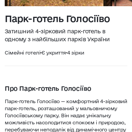
Практичні поради
Джерело:
openweathermap.org
Парк-готель Голосіїво
Про нас
Затишний 4-зірковий парк-готель в
Співпраця
одному з найбільших парків України
Сімейні готелі
Є укриття
4 зірки
Київ сьогодні
Робота і бізнес
Про Парк-готель Голосіїво
Найкращі готелі, ресторани та визначні
місця Києва
Парк-готель Голосіїво — комфортний 4-зірковий
парк-готель, розташований у мальовничому
Голосіївському парку. Він надає унікальну
можливість насолодитися спокоєм і природою,
перебуваючи неподалік від динамічного центру