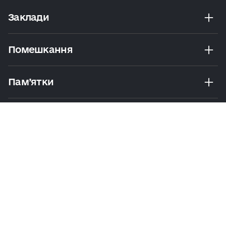
Заклади
Помешкання
Пам’ятки
Розваги
Екскурсії Та Маршрути
Практичні Поради
Політика
Умови
Мапа
конфіденційності
користування
сайту
© 2026 Visit Kyiv. Усі права захищено