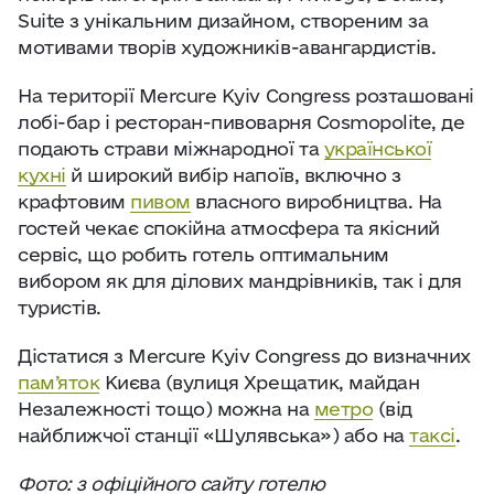
Suite з унікальним дизайном, створеним за
мотивами творів художників-авангардистів.
На території Mercure Kyiv Congress розташовані
лобі-бар і ресторан-пивоварня Cosmopolite, де
подають страви міжнародної та
української
кухні
й широкий вибір напоїв, включно з
крафтовим
пивом
власного виробництва. На
гостей чекає спокійна атмосфера та якісний
сервіс, що робить готель оптимальним
вибором як для ділових мандрівників, так і для
туристів.
Дістатися з Mercure Kyiv Congress до визначних
пам’яток
Києва (вулиця Хрещатик, майдан
Незалежності тощо) можна на
метро
(від
найближчої станції «Шулявська») або на
таксі
.
Фото: з офіційного сайту готелю