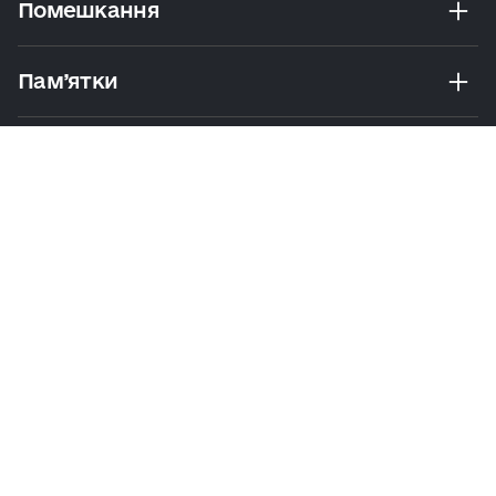
Помешкання
Пам’ятки
Розваги
Екскурсії Та Маршрути
Практичні Поради
Політика
Умови
Мапа
конфіденційності
користування
сайту
© 2026 Visit Kyiv. Усі права захищено
Напишіть нам