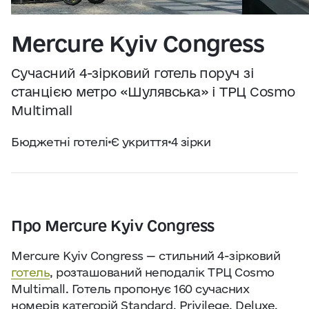
Практичні поради
Джерело:
openweathermap.org
Mercure Kyiv Congress
Про нас
Сучасний 4-зірковий готель поруч зі
Співпраця
станцією метро «Шулявська» і ТРЦ Cosmo
Multimall
Київ сьогодні
Бюджетні готелі
Є укриття
4 зірки
Робота і бізнес
Найкращі готелі, ресторани та визначні
Про Mercure Kyiv Congress
місця Києва
Mercure Kyiv Congress — стильний 4-зірковий
готель
, розташований неподалік ТРЦ Cosmo
Multimall. Готель пропонує 160 сучасних
номерів категорій Standard, Privilege, Deluxe,