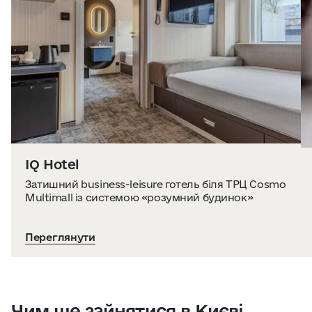
IQ Hotel
Затишний business-leisure готель біля ТРЦ Cosmo
Multimall із системою «розумний будинок»
Переглянути
Чим ще зайнятися в Києві