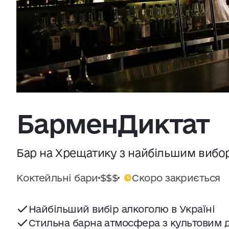
Джерело:
openweathermap.org
БарменДиктат
Бар на Хрещатику з найбільшим вибор
Коктейльні бари
$$$
Скоро закриється
Найбільший вибір алкоголю в Україні
Стильна барна атмосфера з культовим 