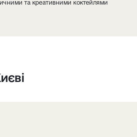
асичними та креативними коктейлями
иєві