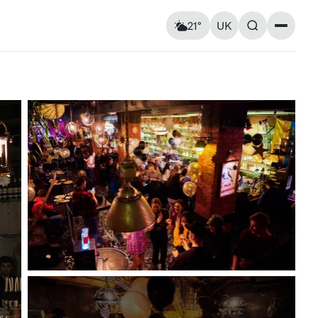
21°
UK
Пам’ятки
Відчувається як: 22°C
Вітер: 3 км/год
Церкви та собори
Вологість: 84%
Архітектура
Вулиці та площі
Мурали
Пам’ятники
ршрути
Практичні поради
Повітряна тривога
Вт
11
Ср
12
Карта укриттів
ь на
Метро Києва
Корисні застосунки для
17° — 34°
15° — 25°
та пам’ять
туристів
нка
Правила в’їзду до України