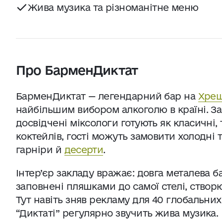
Жива музика та різноманітне меню
Про БарменДиктат
БарменДиктат — легендарний бар на
Хрещ
найбільшим вибором алкоголю в країні. Зак
досвідчені міксологи готують як класичні, 
коктейлів, гості можуть замовити холодні т
гарніри й
десерти
.
Інтер’єр закладу вражає: довга металева ба
заповнені пляшками до самої стелі, ство
Тут навіть зняв рекламу для 40 глобальних 
“Диктаті” регулярно звучить жива музика.