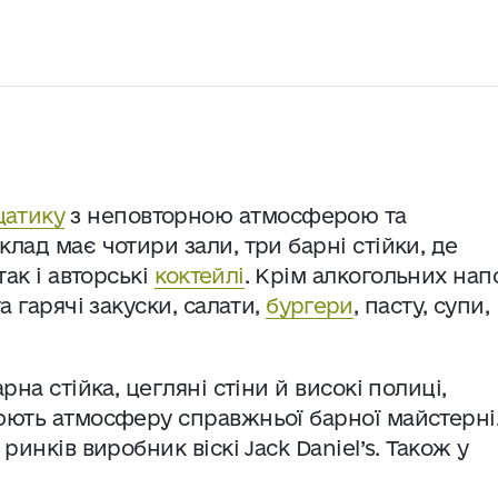
атику
з неповторною атмосферою та
лад має чотири зали, три барні стійки, де
так і авторські
коктейлі
. Крім алкогольних напо
а гарячі закуски, салати,
бургери
, пасту, супи,
рна стійка, цегляні стіни й високі полиці,
рюють атмосферу справжньої барної майстерні
ринків виробник віскі Jack Daniel’s. Також у