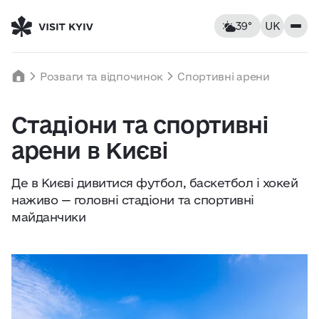
39°
UK
Київ, Україна
Четвер
Розваги та відпочинок
Спортивні арени
39
°C
|
°F
Стадіони та спортивні
Заклади
арени в Києві
Відчувається як: 41°C
Вітер: 3 км/год
Вологість: 30%
Помешкання
Де в Києві дивитися футбол, баскетбол і хокей
наживо — головні стадіони та спортивні
Пам’ятки
майданчики
Чт
6
Пт
7
Сб
8
Розваги
28° — 39°
21° — 38°
16° — 26
Екскурсії та маршрути