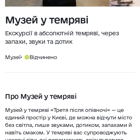
Практичні поради
Джерело:
openweathermap.org
Музей у темряві
Про нас
Екскурсії в абсолютній темряві, через
Співпраця
запахи, звуки та дотик
Музеї
Відчинено
Київ сьогодні
Робота і бізнес
Найкращі готелі, ресторани та визначні
Про Музей у темряві
місця Києва
Музей у темряві «Третя після опівночі» — це
єдиний простір у Києві, де можна відчути місто
без світла, лише звуками, дотиком, запахами й
навіть смаком. У темряві вас супроводжують
незрячі гіди, які допомагають орієнтуватися,