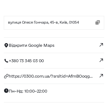
вулиця Олеся Гончара, 45-в, Київ, 01054
Відкрити Google Maps
+380 73 345 03 00
https://0300.com.ua/?srsltid=AfmBOoqg6kja8_MmnlHfwrb8FXDCM8h1M2O2hB3O6TOcHiV2NZkAj6vy
Пн–Нд: 10:00–22:00