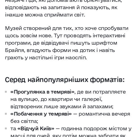
відповідають на запитання й показують, як
інакше можна сприймати світ.
Музей створений для тих, хто хоче спробувати
щось зовсім нове. Тут проводять інтерактивні
програми, де відвідувачі пишуть шрифтом
Брайля, вгадують форми на дотик і навіть
грають у настільні ігри наосліп.
Серед найпопулярніших форматів:
«Прогулянка в темряві»
, де ви потрапляєте
на вулицю, до квартири чи галереї,
відтворених лише звуками й запахами;
«Побачення у темряві»
— романтична вечеря
без світла;
та
«Відчуй Київ»
— годинна подорож містом у
масці для очей, яку потім можна забрати як