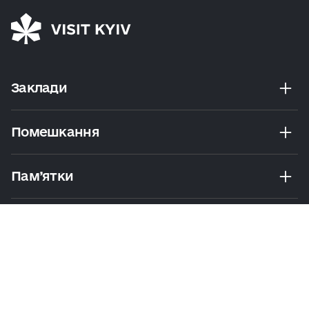
Заклади
Помешкання
Пам’ятки
Розваги
Екскурсії Та Маршрути
Практичні Поради