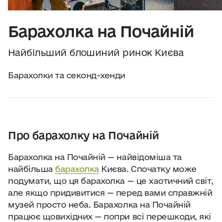
Практичні поради
Джерело:
openweathermap.org
Барахолка на Почайній
Про нас
Найбільший блошиний ринок Києва
Співпраця
Барахолки та секонд-хенди
Київ сьогодні
Робота і бізнес
Про барахолку на Почайній
Найкращі готелі, ресторани та визначні
Барахолка на Почайній — найвідоміша та
місця Києва
найбільша
барахолка
Києва. Спочатку може
подумати, що ця барахолка — це хаотичний світ,
але якщо придивитися — перед вами справжній
музей просто неба. Барахолка на Почайній
працює щовихідних — попри всі перешкоди, які