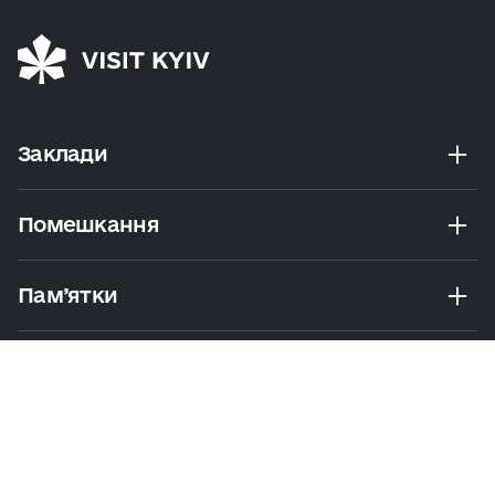
Заклади
Помешкання
Пам’ятки
Розваги
Екскурсії Та Маршрути