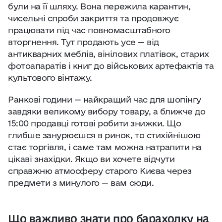
були на її шляху. Вона пережила карантин,
чисельні спроби закриття та продовжує
працювати під час повномасштабного
вторгнення. Тут продають усе — від
антикварних меблів, вінілових платівок, старих
фотоапаратів і книг до військових артефактів та
культового вінтажу.
Ранкові години — найкращий час для шопінгу
завдяки великому вибору товару, а ближче до
15:00 продавці готові робити знижки. Що
глибше занурюєшся в ринок, то стихійнішою
стає торгівля, і саме там можна натрапити на
цікаві знахідки. Якщо ви хочете відчути
справжню атмосферу старого Києва через
предмети з минулого — вам сюди.
Що важливо знати про барахолку на