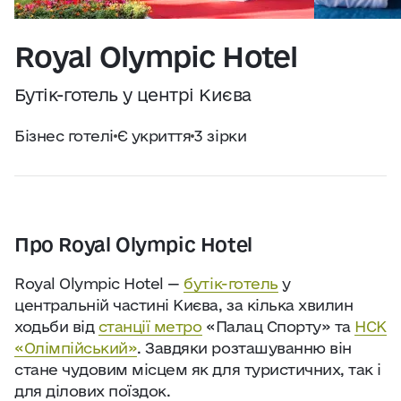
Практичні поради
Джерело:
openweathermap.org
Royal Olympic Hotel
Про нас
Бутік-готель у центрі Києва
Співпраця
Бізнес готелі
Є укриття
3 зірки
Київ сьогодні
Робота і бізнес
Про Royal Olympic Hotel
Найкращі готелі, ресторани та визначні
Royal Olympic Hotel —
бутік-готель
у
місця Києва
центральній частині Києва, за кілька хвилин
ходьби від
станції метро
«Палац Спорту» та
НСК
«Олімпійський»
. Завдяки розташуванню він
стане чудовим місцем як для туристичних, так і
для ділових поїздок.